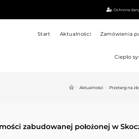
Ochrona dan
Start
Aktualności
Zamówienia p
Ciepło s
>
Aktualności
>
Przetarg na zb
mości zabudowanej położonej w Skoczo