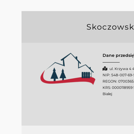
Skoczowski
Dane przedsię
ul. Krzywa 4
NIP: 548-007-69
REGON: 0700365
KRS: 0000118959 
Białej