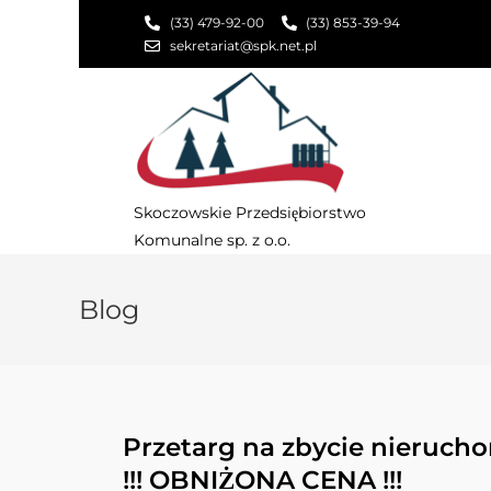
(33) 479-92-00
(33) 853-39-94
sekretariat@spk.net.pl
Skoczowskie Przedsiębiorstwo
Komunalne sp. z o.o.
Blog
Przetarg na zbycie nierucho
!!! OBNIŻONA CENA !!!